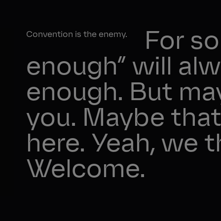
For s
Convention is the enemy.
enough” will al
enough. But may
you. Maybe that
here. Yeah, we 
Welcome.