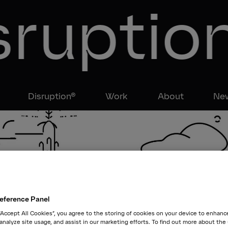
ruptio
Disruption®
Work
About
New
eference Panel
 “Accept All Cookies”, you agree to the storing of cookies on your device to enhanc
 analyze site usage, and assist in our marketing efforts. To find out more about the