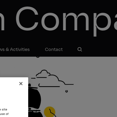
n Comp
s & Activities
Contact
e site
 use of