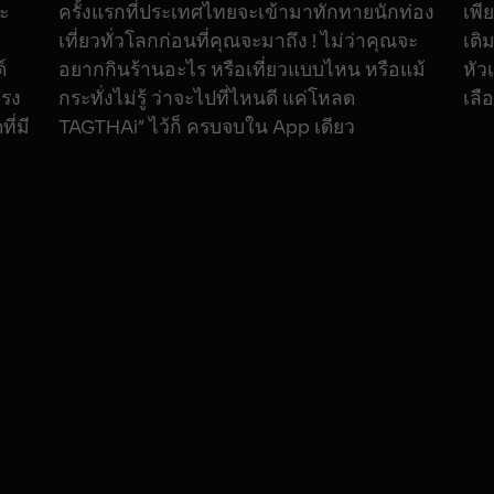
จะ
ครั้งแรกที่ประเทศไทยจะเข้ามาทักทายนักท่อง
เพี
า
เที่ยวทั่วโลกก่อนที่คุณจะมาถึง ! ไม่ว่าคุณจะ
เติ
์
อยากกินร้านอะไร หรือเที่ยวแบบไหน หรือแม้
หัว
ตรง
กระทั่งไม่รู้ ว่าจะไปที่ไหนดี แค่โหลด
เลื
ี่มี
TAGTHAi” ไว้ก็ ครบจบใน App เดียว