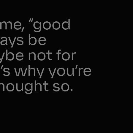
ome, “good
ways be
be not for
’s why you’re
thought so.